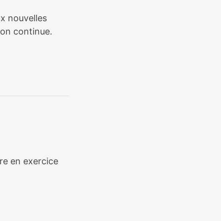
ux nouvelles
ion continue.
ère en exercice